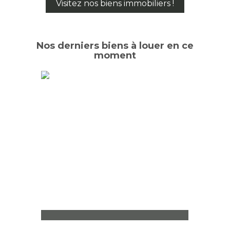
Visitez nos biens immobiliers !
Nos derniers biens à louer en ce
moment
T1 Grenoble
Studio