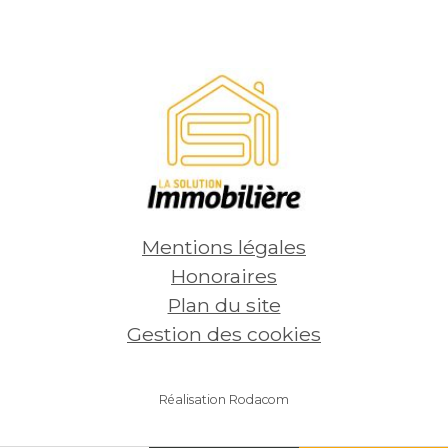
1 pièce - 32 m²
1 pièce 
690
€
470
Voir
par mois, charges
par mois
comprises
compris
Mentions légales
Honoraires
Plan du site
Gestion des cookies
Réalisation Rodacom