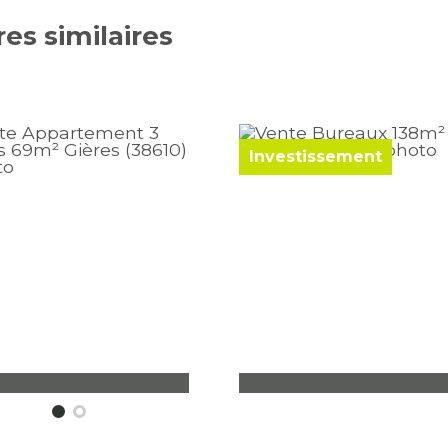
res
similaires
Investissement
ières
Bureaux Voiron
ces - 69 m² - 2 chambres
137,50 m²