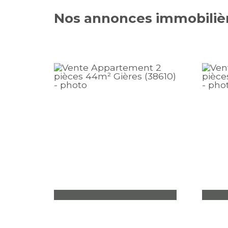
Nos annonces immobiliè
T2 Gières
T3 G
2 pièces - 43,70 m² - 1 chambre
3 piè