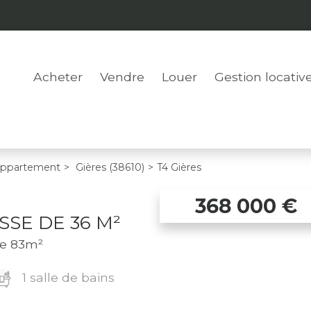
Acheter
Vendre
Louer
Gestion locativ
ppartement
>
Gières (38610)
>
T4 Gières
368 000
€
SSE DE 36 M²
ce 83m²
1 salle de bains