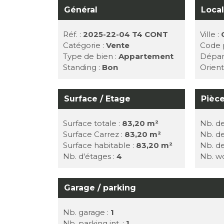
Général
Local
Réf. :
2025-22-04 T4 CONT
Ville :
Catégorie :
Vente
Code p
Type de bien :
Appartement
Dépar
Standing :
Bon
Orient
Surface / Etage
Pièc
Surface totale :
83,20 m²
Nb. de
Surface Carrez :
83,20 m²
Nb. d
Surface habitable :
83,20 m²
Nb. de
Nb. d'étages :
4
Nb. w
Garage / parking
Nb. garage :
1
Nb. parking int. :
1