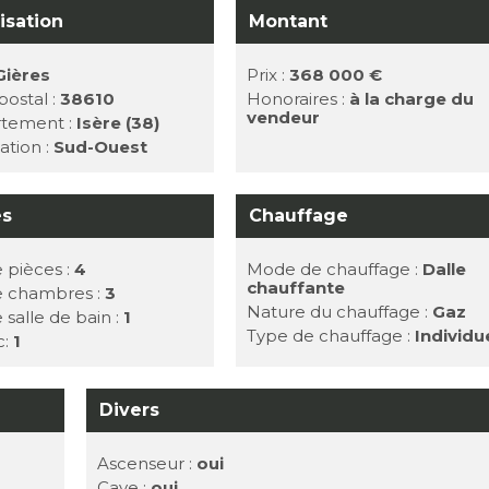
isation
Montant
Gières
Prix :
368 000 €
ostal :
38610
Honoraires :
à la charge du
vendeur
tement :
Isère (38)
ation :
Sud-Ouest
es
Chauffage
 pièces :
4
Mode de chauffage :
Dalle
chauffante
e chambres :
3
Nature du chauffage :
Gaz
 salle de bain :
1
Type de chauffage :
Individu
c:
1
Divers
Ascenseur :
oui
Cave :
oui