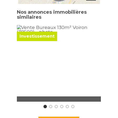
Nos annonces immobilières
similaires
Investissement
Inve
Bureaux Voiron
Bure
130 m²
137,50