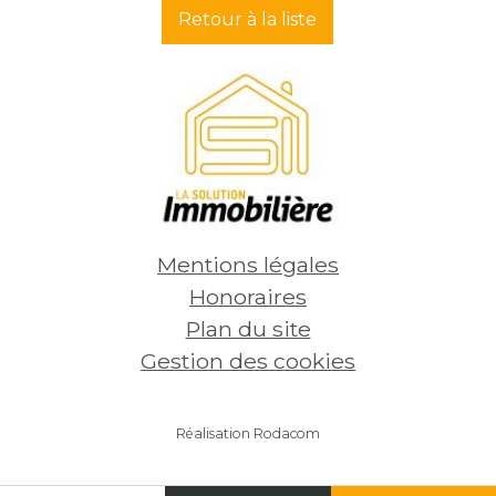
Retour à la liste
254 800
€
282
Voir
Mentions légales
Honoraires
Plan du site
Gestion des cookies
Réalisation Rodacom