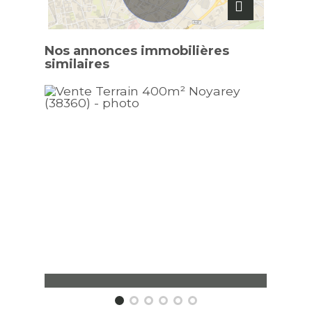
Nos annonces immobilières
similaires
Terrain constructible Noyarey
Terra
400 m²
400 