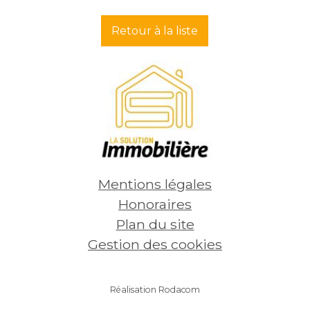
Retour à la liste
164 000
€
169
Voir
Mentions légales
Honoraires
Plan du site
Gestion des cookies
Réalisation Rodacom