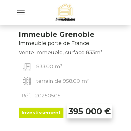
Immeuble Grenoble
Immeuble porte de France
Vente immeuble, surface 833m²
833.00 m²
terrain de 958.00 m²
Réf. : 20250505
395 000
€
Investissement