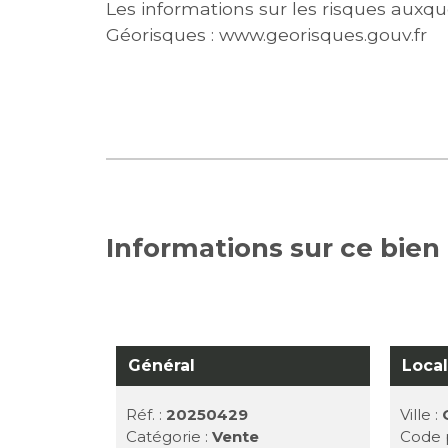
Les informations sur les risques auxque
Géorisques : www.georisques.gouv.fr
Informations sur ce bien
Général
Local
Réf. :
20250429
Ville :
Catégorie :
Vente
Code p