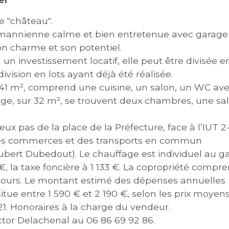
e "château".
smannienne calme et bien entretenue avec garage
on charme et son potentiel.
un investissement locatif, elle peut être divisée e
ision en lots ayant déjà été réalisée.
 41 m², comprend une cuisine, un salon, un WC av
age, sur 32 m², se trouvent deux chambres, une sal
eux pas de la place de la Préfecture, face à l’IUT 2
les commerces et des transports en commun
ubert Dubedout). Le chauffage est individuel au ga
€, la taxe foncière à 1 133 €. La copropriété compr
 cours. Le montant estimé des dépenses annuelles
tue entre 1 590 € et 2 190 €, selon les prix moyen
21. Honoraires à la charge du vendeur.
ctor Delachenal au 06 86 69 92 86.