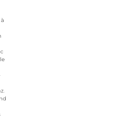
 à
n
ec
le
-
z.
end
s