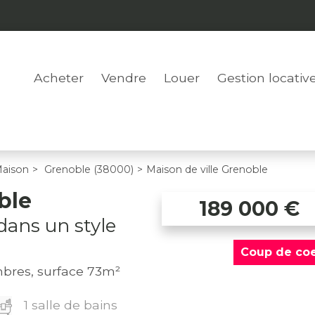
Acheter
Vendre
Louer
Gestion locativ
aison
>
Grenoble (38000)
>
Maison de ville Grenoble
ble
189 000
€
dans un style
Coup de co
ambres, surface 73m²
1 salle de bains