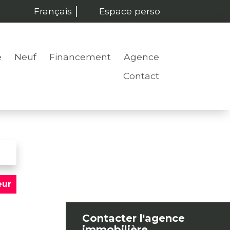
Français
Espace perso
e
Neuf
Financement
Agence
Contact
eur
Contacter l'agence
immobilière