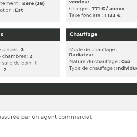
vendeur
tement :
Isère (38)
Charges :
771 € / année
ation :
Est
Taxe foncière :
1 133 €
es
Chauffage
 pièces :
3
Mode de chauffage :
Radiateur
e chambres :
2
Nature du chauffage :
Gaz
 salle de bain :
1
Type de chauffage :
Individu
c:
2
 assurée par un agent commercial.